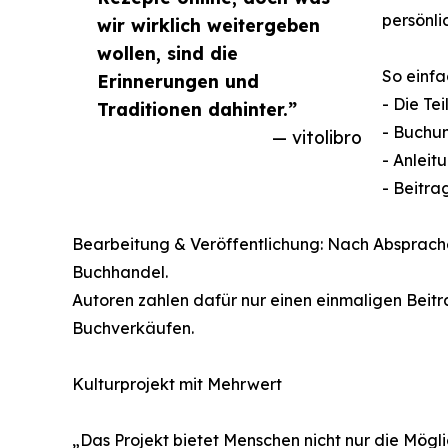
persönli
wir wirklich weitergeben
wollen, sind die
So einfa
Erinnerungen und
- Die Te
Traditionen dahinter.”
- Buchun
— vitolibro
- Anleit
- Beitra
Bearbeitung & Veröffentlichung: Nach Absprach
Buchhandel.
Autoren zahlen dafür nur einen einmaligen Beit
Buchverkäufen.
Kulturprojekt mit Mehrwert
„Das Projekt bietet Menschen nicht nur die Mögli