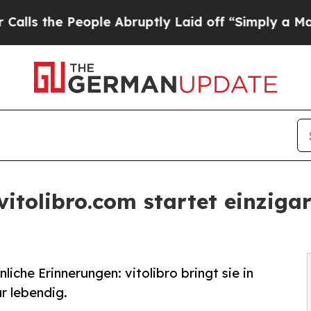
ple Abruptly Laid off “Simply a Math Problem
D
vitolibro.com startet einziga
che Erinnerungen: vitolibro bringt sie in
r lebendig.