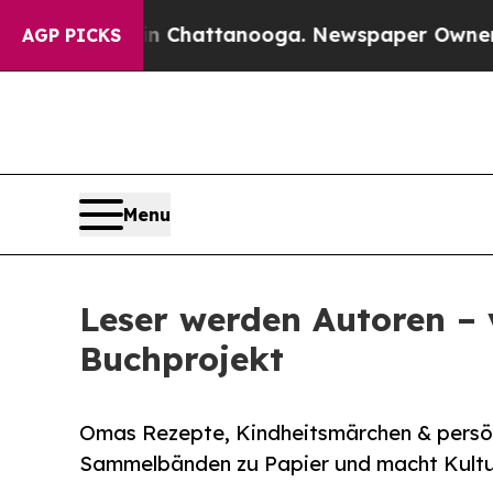
 in Chattanooga. Newspaper Owner Calls the Peo
AGP PICKS
Menu
Leser werden Autoren – 
Buchprojekt
Omas Rezepte, Kindheitsmärchen & persönli
Sammelbänden zu Papier und macht Kultu