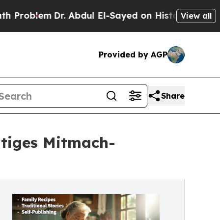
r. Abdul El-Sayed on Historic Michigan Win: “Peop
View all
Provided by AGP
Share
rtiges Mitmach-