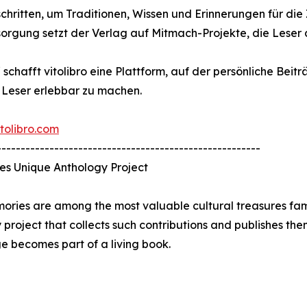
chritten, um Traditionen, Wissen und Erinnerungen für die
rgung setzt der Verlag auf Mitmach-Projekte, die Leser a
fft vitolibro eine Plattform, auf der persönliche Beiträg
e Leser erlebbar zu machen.
tolibro.com
-------------------------------------------------------
es Unique Anthology Project
mories are among the most valuable cultural treasures fam
 project that collects such contributions and publishes the
e becomes part of a living book.